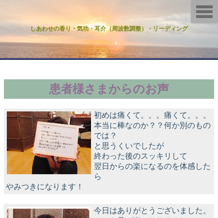
T
o
g
しあわせの香り・気功・耳介（周波数調整）・リーディング
g
l
e
n
a
v
i
g
患者様さまからのお声
a
t
i
o
初めは痛くて。。。痛くて。。。
n
本当に棒なのか？？何か別のもの
では？
と思うくいでしたが
終わった後のスッキリして
翌日からの楽になるのを体感した
ら
やみつきになります！
今日はありがとうございました。