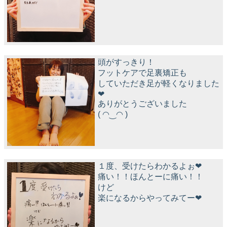
頭がすっきり！
フットケアで足裏矯正も
していただき足が軽くなりました
❤︎
ありがとうございました
( ◠‿◠ )
１度、受けたらわかるよぉ❤︎
痛い！！ほんとーに痛い！！
けど
楽になるからやってみてー❤︎